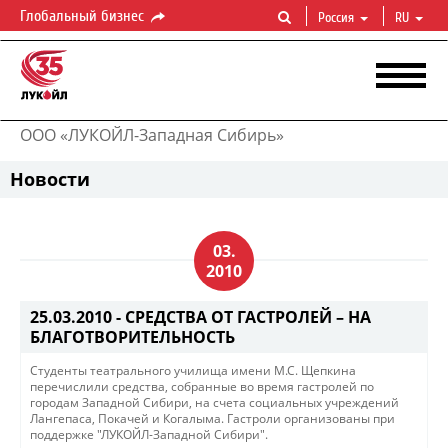
Глобальный бизнес
Россия
RU
ООО «ЛУКОЙЛ-Западная Сибирь»
Новости
03.
2010
25.03.2010 -
СРЕДСТВА ОТ ГАСТРОЛЕЙ – НА
БЛАГОТВОРИТЕЛЬНОСТЬ
Студенты театрального училища имени М.С. Щепкина
перечислили средства, собранные во время гастролей по
городам Западной Сибири, на счета социальных учреждений
Лангепаса, Покачей и Когалыма. Гастроли организованы при
поддержке "ЛУКОЙЛ-Западной Сибири".