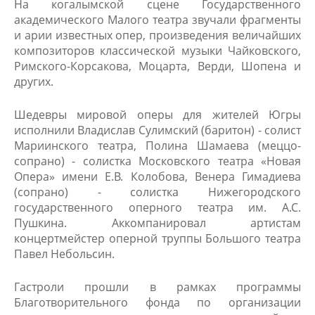
На когалымской сцене Государственного
академического Малого театра звучали фрагменты
и арии известных опер, произведения величайших
композиторов классической музыки Чайковского,
Римского-Корсакова, Моцарта, Верди, Шопена и
других.
Шедевры мировой оперы для жителей Югры
исполнили Владислав Сулимский (баритон) - солист
Мариинского театра, Полина Шамаева (меццо-
сопрано) - солистка Московского театра «Новая
Опера» имени Е.В. Колобова, Венера Гимадиева
(сопрано) - солистка Нижегородского
государственного оперного театра им. А.С.
Пушкина. Аккомпанировал артистам
концертмейстер оперной труппы Большого театра
Павел Небольсин.
​Гастроли прошли в рамках программы
Благотворительного фонда по организации